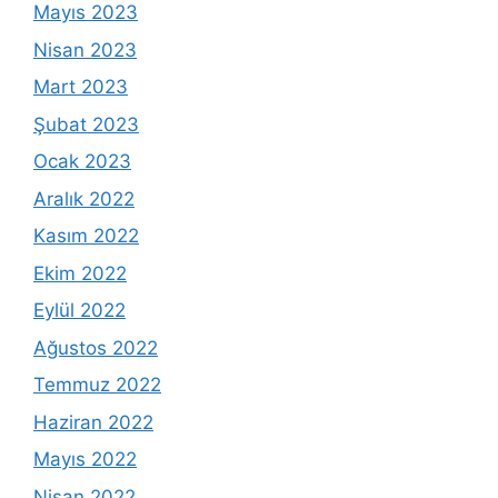
Mayıs 2023
Nisan 2023
Mart 2023
Şubat 2023
Ocak 2023
Aralık 2022
Kasım 2022
Ekim 2022
Eylül 2022
Ağustos 2022
Temmuz 2022
Haziran 2022
Mayıs 2022
Nisan 2022