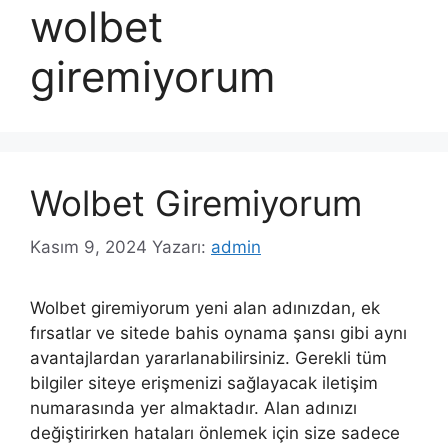
wolbet
giremiyorum
Wolbet Giremiyorum
Kasım 9, 2024
Yazarı:
admin
Wolbet giremiyorum yeni alan adınızdan, ek
fırsatlar ve sitede bahis oynama şansı gibi aynı
avantajlardan yararlanabilirsiniz. Gerekli tüm
bilgiler siteye erişmenizi sağlayacak iletişim
numarasında yer almaktadır. Alan adınızı
değiştirirken hataları önlemek için size sadece