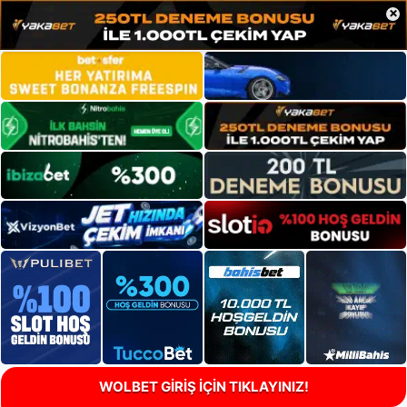
×
WOLBET GİRİŞ İÇİN TIKLAYINIZ!