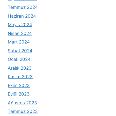
Temmuz 2024
Haziran 2024
Mayıs 2024
Nisan 2024
Mart 2024
Şubat 2024
Ocak 2024
Aralık 2023
Kasım 2023
Ekim 2023
Eylül 2023
Ağustos 2023
Temmuz 2023