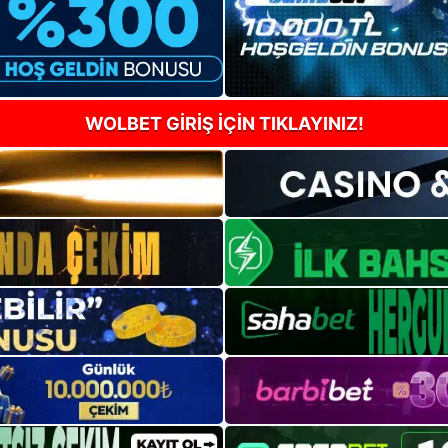
WOLBET GİRİŞ İÇİN TIKLAYINIZ!