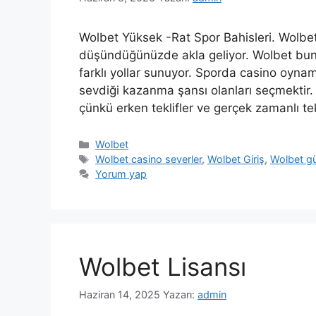
Wolbet Yüksek -Rat Spor Bahisleri. Wolbet 
düşündüğünüzde akla geliyor. Wolbet bun
farklı yollar sunuyor. Sporda casino oynaman
sevdiği kazanma şansı olanları seçmektir. 
çünkü erken teklifler ve gerçek zamanlı tek
Kategoriler
Wolbet
Etiketler
Wolbet casino severler
,
Wolbet Giriş
,
Wolbet gü
Yorum yap
Wolbet Lisansı
Haziran 14, 2025
Yazarı:
admin