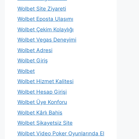
Wolbet Site Ziyareti
Wolbet Eposta Ulaşımı
Wolbet Çekim Kolaylığı
Wolbet Vegas Deneyimi
Wolbet Adresi
Wolbet Giriş
Wolbet
Wolbet Hizmet Kalitesi
Wolbet Hesap Girişi
Wolbet Üye Konforu
Wolbet Kârlı Bahis
Wolbet Şikayetsiz Site
Wolbet Video Poker Oyunlarında El