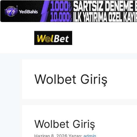
İçeriğe
atla
Wolbet Giriş
Wolbet Giriş
Haziran 8, 2026
Yazarı:
admin