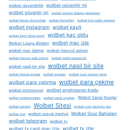
wolbet güvenilir mi
wolbet güvenilirliği
wolbet güvenlir mi
wolbet güvenli ödeme yöntemleri
wolbet hesap oluşturmak
wolbet hizmetleri
wolbet hızlı bahis kuponu
wolbet instagram
wolbet kayit
wolbet kaç oldu
wolbet kayıt olma süreci
wolbet maç izle
Wolbet Lisans Bilgileri
wolbet maç izleme
wolbet mevcut adresi
wolbet mevcut web siteniz
wolbet mobil bankacılık
wolbet nasıl bir site
wolbet nasil bir site
wolbet oturum açmak
wolbet oyunları
wolbet oyun sistemi tavla
wolbet para çekme
wolbet para yatırma
wolbet promosyon kodu
wolbet promosyon
Wolbet Sanal Sporlar
wolbet promosyonları
wolbet sanal oyunları
Wolbet Sitesi
wolbet satranç
wolbet size yardımcı olur
Wolbet Spor Bahisleri
wolbet sosyal medya
wolbet slot
wolbet telegram
wolbet tv
wolbet tv izle
wolbet tv canli maç izle