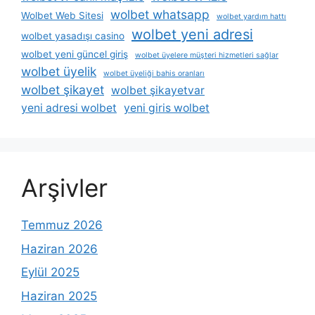
wolbet whatsapp
Wolbet Web Sitesi
wolbet yardım hattı
wolbet yeni adresi
wolbet yasadışı casino
wolbet yeni güncel giriş
wolbet üyelere müşteri hizmetleri sağlar
wolbet üyelik
wolbet üyeliği bahis oranları
wolbet şikayet
wolbet şikayetvar
yeni adresi wolbet
yeni giris wolbet
Arşivler
Temmuz 2026
Haziran 2026
Eylül 2025
Haziran 2025