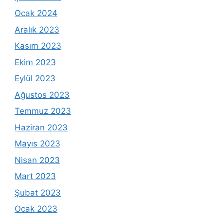
Ocak 2024
Aralık 2023
Kasım 2023
Ekim 2023
Eylül 2023
Ağustos 2023
Temmuz 2023
Haziran 2023
Mayıs 2023
Nisan 2023
Mart 2023
Şubat 2023
Ocak 2023