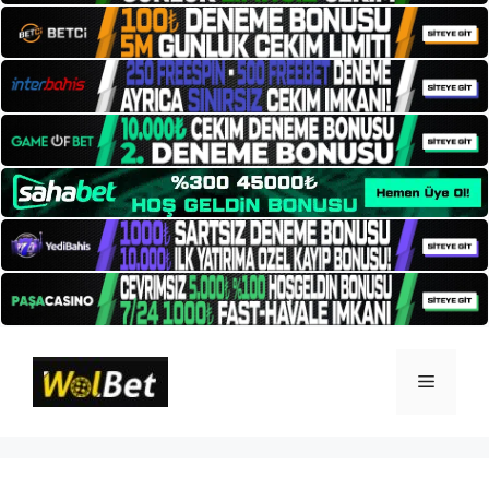
İçeriğe
atla
Menü