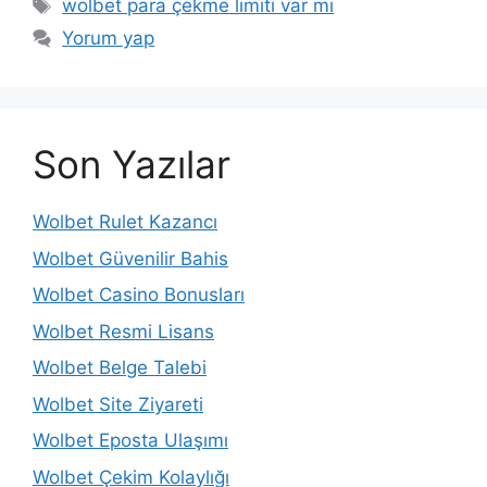
Etiketler
wolbet para çekme limiti var mı
Yorum yap
Son Yazılar
Wolbet Rulet Kazancı
Wolbet Güvenilir Bahis
Wolbet Casino Bonusları
Wolbet Resmi Lisans
Wolbet Belge Talebi
Wolbet Site Ziyareti
Wolbet Eposta Ulaşımı
Wolbet Çekim Kolaylığı