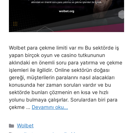
Wolbet para çekme limiti var mı Bu sektörde iş
yapan birçok oyun ve casino tutkununun
aklındaki en önemli soru para yatırma ve çekme
işlemleri ile ilgilidir. Online sektörün doğası
gereği, müşterilerin paralarını nasıl alacakları
konusunda her zaman soruları vardır ve bu
sektörde bunları çözmenin en kısa ve hızlı
yolunu bulmaya çalışırlar. Sorulardan biri para
çekme …
Devamını oku…
Kategoriler
Wolbet