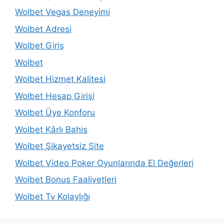
Wolbet Vegas Deneyimi
Wolbet Adresi
Wolbet Giriş
Wolbet
Wolbet Hizmet Kalitesi
Wolbet Hesap Girişi
Wolbet Üye Konforu
Wolbet Kârlı Bahis
Wolbet Şikayetsiz Site
Wolbet Video Poker Oyunlarında El Değerleri
Wolbet Bonus Faaliyetleri
Wolbet Tv Kolaylığı