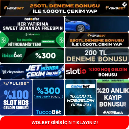
×
WOLBET GİRİŞ İÇİN TIKLAYINIZ!