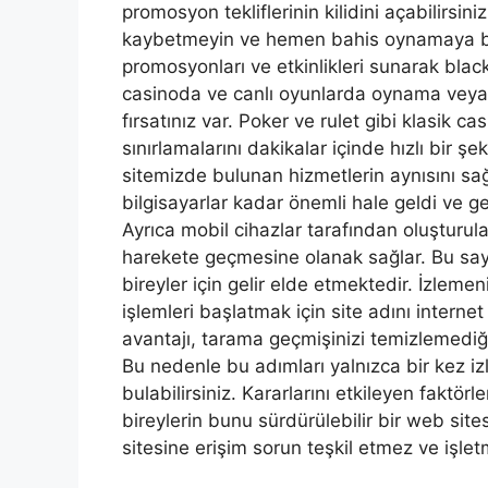
promosyon tekliflerinin kilidini açabilirsini
kaybetmeyin ve hemen bahis oynamaya baş
promosyonları ve etkinlikleri sunarak black
casinoda ve canlı oyunlarda oynama veya
fırsatınız var. Poker ve rulet gibi klasik c
sınırlamalarını dakikalar içinde hızlı bir
sitemizde bulunan hizmetlerin aynısını sağ
bilgisayarlar kadar önemli hale geldi ve g
Ayrıca mobil cihazlar tarafından oluşturulan s
harekete geçmesine olanak sağlar. Bu say
bireyler için gelir elde etmektedir. İzleme
işlemleri başlatmak için site adını internet 
avantajı, tarama geçmişinizi temizlemediği
Bu nedenle bu adımları yalnızca bir kez izl
bulabilirsiniz. Kararlarını etkileyen faktö
bireylerin bunu sürdürülebilir bir web sit
sitesine erişim sorun teşkil etmez ve işl