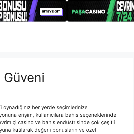
k Güveni
i oynadığınız her yerde seçimlerinize
iyonuna erişim, kullanıcılara bahis seçeneklerinde
evrimiçi casino ve bahis endüstrisinde çok çeşitli
Oyuna katılarak değerli bonusların ve özel