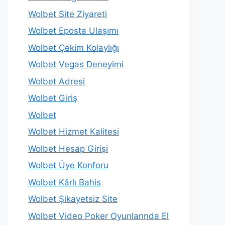
Wolbet Site Ziyareti
Wolbet Eposta Ulaşımı
Wolbet Çekim Kolaylığı
Wolbet Vegas Deneyimi
Wolbet Adresi
Wolbet Giriş
Wolbet
Wolbet Hizmet Kalitesi
Wolbet Hesap Girişi
Wolbet Üye Konforu
Wolbet Kârlı Bahis
Wolbet Şikayetsiz Site
Wolbet Video Poker Oyunlarında El