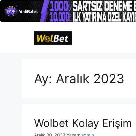
İçeriğe
atla
Ay:
Aralık 2023
Wolbet Kolay Erişim
Aralık 30, 2023
Yazarı:
admin