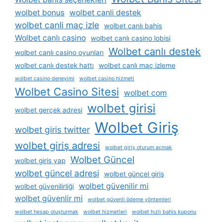
wolbet bonus
wolbet canli destek
wolbet canli maç izle
wolbet canlı bahis
Wolbet canlı casino
wolbet canlı casino lobisi
Wolbet canlı destek
wolbet canlı casino oyunları
wolbet canlı destek hattı
wolbet canlı maç izleme
wolbet casino deneyimi
wolbet casino hizmeti
Wolbet Casino Sitesi
wolbet com
wolbet girisi
wolbet gerçek adresi
Wolbet Giriş
wolbet giris twitter
wolbet giriş adresi
wolbet giriş oturum açmak
Wolbet Güncel
wolbet giriş yap
wolbet güncel adresi
wolbet güncel giriş
wolbet güvenilir mi
wolbet güvenilirliği
wolbet güvenlir mi
wolbet güvenli ödeme yöntemleri
wolbet hesap oluşturmak
wolbet hizmetleri
wolbet hızlı bahis kuponu