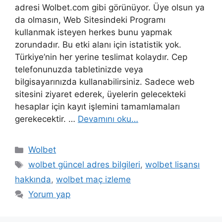
adresi Wolbet.com gibi görünüyor. Üye olsun ya
da olmasın, Web Sitesindeki Programı
kullanmak isteyen herkes bunu yapmak
zorundadır. Bu etki alanı için istatistik yok.
Türkiye’nin her yerine teslimat kolaydır. Cep
telefonunuzda tabletinizde veya
bilgisayarınızda kullanabilirsiniz. Sadece web
sitesini ziyaret ederek, üyelerin gelecekteki
hesaplar için kayıt işlemini tamamlamaları
gerekecektir. …
Devamını oku…
Kategoriler
Wolbet
Etiketler
wolbet güncel adres bilgileri
,
wolbet lisansı
hakkında
,
wolbet maç izleme
Yorum yap