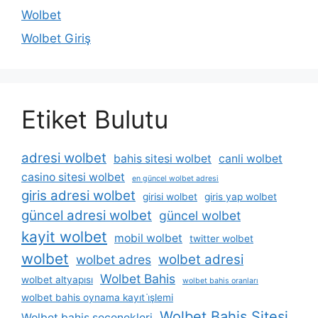
Wolbet
Wolbet Giriş
Etiket Bulutu
adresi wolbet
bahis sitesi wolbet
canli wolbet
casino sitesi wolbet
en güncel wolbet adresi
giris adresi wolbet
girisi wolbet
giris yap wolbet
güncel adresi wolbet
güncel wolbet
kayit wolbet
mobil wolbet
twitter wolbet
wolbet
wolbet adresi
wolbet adres
Wolbet Bahis
wolbet altyapısı
wolbet bahis oranları
wolbet bahis oynama kayıt i̇şlemi
Wolbet Bahis Sitesi
Wolbet bahis seçenekleri