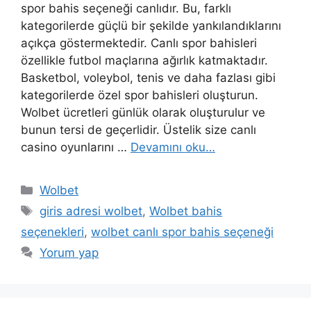
spor bahis seçeneği canlıdır. Bu, farklı
kategorilerde güçlü bir şekilde yankılandıklarını
açıkça göstermektedir. Canlı spor bahisleri
özellikle futbol maçlarına ağırlık katmaktadır.
Basketbol, ​​voleybol, tenis ve daha fazlası gibi
kategorilerde özel spor bahisleri oluşturun.
Wolbet ücretleri günlük olarak oluşturulur ve
bunun tersi de geçerlidir. Üstelik size canlı
casino oyunlarını …
Devamını oku…
Kategoriler
Wolbet
Etiketler
giris adresi wolbet
,
Wolbet bahis
seçenekleri
,
wolbet canlı spor bahis seçeneği
Yorum yap