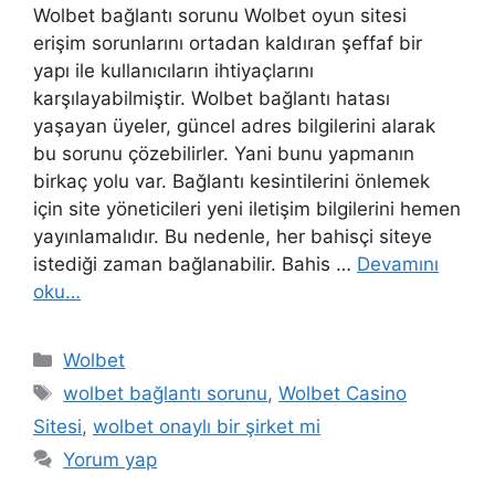
Wolbet bağlantı sorunu Wolbet oyun sitesi
erişim sorunlarını ortadan kaldıran şeffaf bir
yapı ile kullanıcıların ihtiyaçlarını
karşılayabilmiştir. Wolbet bağlantı hatası
yaşayan üyeler, güncel adres bilgilerini alarak
bu sorunu çözebilirler. Yani bunu yapmanın
birkaç yolu var. Bağlantı kesintilerini önlemek
için site yöneticileri yeni iletişim bilgilerini hemen
yayınlamalıdır. Bu nedenle, her bahisçi siteye
istediği zaman bağlanabilir. Bahis …
Devamını
oku…
Kategoriler
Wolbet
Etiketler
wolbet bağlantı sorunu
,
Wolbet Casino
Sitesi
,
wolbet onaylı bir şirket mi
Yorum yap