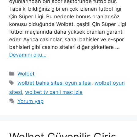
oyunlarından biri spor sektöründe futboldur.
Tabii ki bildiğiniz gibi en çok izlenen futbol ligi
Çin Süper Ligi. Bu nedenle bonus oranlar söz
konusu olduğunda Wolbet, çeşitli Çin Süper Ligi
futbol maçlarında daha yüksek oranları garanti
eder. Ayrıca casinolar, sanal bahisler ve e-spor
bahisleri gibi casino siteleri diğer şirketlere …
Devamını oku…
Kategoriler
Wolbet
Etiketler
wolbet bahis sitesi oyun sitesi
,
wolbet oyun
sitesi
,
wolbet tv canli maç izle
Yorum yap
Wolbet Güvenilir Giriş