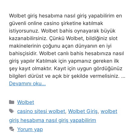
Wolbet giriş hesabıma nasıl giriş yapabilirim en
güvenli online casino şirketine katılmak
istiyorsunuz. Wolbet bahis oynayarak büyük
kazanabilirsiniz. Çünkü Wolbet, bildiğiniz slot
makinelerinin çoğunu açan dünyanın en iyi
bahisçisidir. Wolbet canlı bahis hesabınıza nasıl
giriş yapılır Katılmak için yapmanız gereken ilk
şey kayıt olmaktır. Kayıt için uygun gördüğünüz
bilgileri dürüst ve açık bir şekilde vermelisiniz. …
Devamını oku…
Kategoriler
Wolbet
Etiketler
casino sitesi wolbet
,
Wolbet Giriş
,
wolbet
giriş hesabıma nasıl giriş yapabilirim
Yorum yap