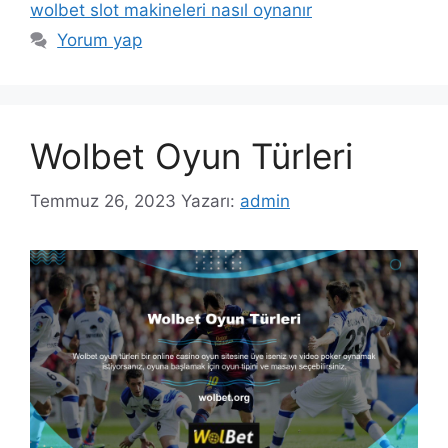
wolbet slot makineleri nasıl oynanır
Yorum yap
Wolbet Oyun Türleri
Temmuz 26, 2023
Yazarı:
admin