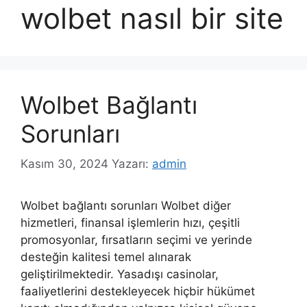
wolbet nasıl bir site
Wolbet Bağlantı
Sorunları
Kasım 30, 2024
Yazarı:
admin
Wolbet bağlantı sorunları Wolbet diğer
hizmetleri, finansal işlemlerin hızı, çeşitli
promosyonlar, fırsatların seçimi ve yerinde
desteğin kalitesi temel alınarak
geliştirilmektedir. Yasadışı casinolar,
faaliyetlerini destekleyecek hiçbir hükümet