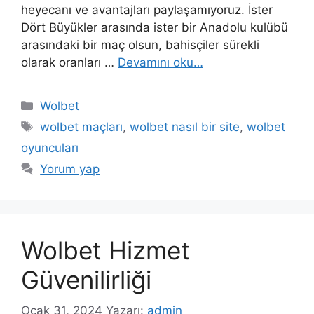
heyecanı ve avantajları paylaşamıyoruz. İster
Dört Büyükler arasında ister bir Anadolu kulübü
arasındaki bir maç olsun, bahisçiler sürekli
olarak oranları …
Devamını oku…
Kategoriler
Wolbet
Etiketler
wolbet maçları
,
wolbet nasıl bir site
,
wolbet
oyuncuları
Yorum yap
Wolbet Hizmet
Güvenilirliği
Ocak 31, 2024
Yazarı:
admin