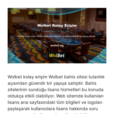
Wolbet kolay erişim Wolbet bahis sitesi tutarlılık
açısından güvenilir bir yapıya sahiptir. Bahis
sitelerinin sunduğu lisans hizmetleri bu konuda
oldukça etkili olabiliyor. Web sitemde kullanılan
lisans ana sayfasındaki tüm bilgileri ve logoları
paylaşarak kullanıcılara lisans hakkında soru