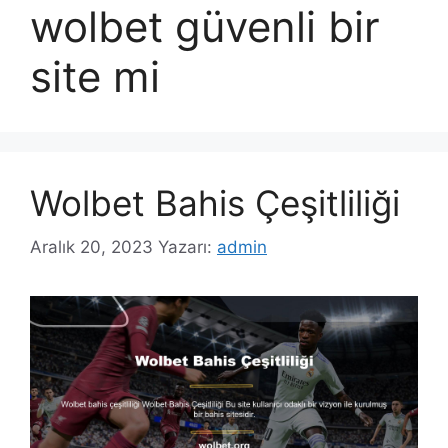
wolbet güvenli bir
site mi
Wolbet Bahis Çeşitliliği
Aralık 20, 2023
Yazarı:
admin