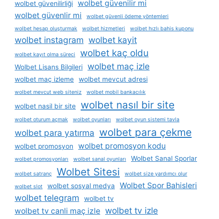
wolbet güvenilir mi
wolbet güvenilirliği
wolbet güvenlir mi
wolbet güvenli ödeme yöntemleri
wolbet hesap oluşturmak
wolbet hizmetleri
wolbet hızlı bahis kuponu
wolbet instagram
wolbet kayit
wolbet kaç oldu
wolbet kayıt olma süreci
wolbet maç izle
Wolbet Lisans Bilgileri
wolbet maç izleme
wolbet mevcut adresi
wolbet mevcut web siteniz
wolbet mobil bankacılık
wolbet nasıl bir site
wolbet nasil bir site
wolbet oturum açmak
wolbet oyunları
wolbet oyun sistemi tavla
wolbet para çekme
wolbet para yatırma
wolbet promosyon kodu
wolbet promosyon
Wolbet Sanal Sporlar
wolbet promosyonları
wolbet sanal oyunları
Wolbet Sitesi
wolbet satranç
wolbet size yardımcı olur
Wolbet Spor Bahisleri
wolbet sosyal medya
wolbet slot
wolbet telegram
wolbet tv
wolbet tv izle
wolbet tv canli maç izle