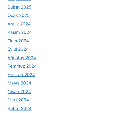
Şubat 2025
Ocak 2025
Aralık 2024
Kasım 2024
Ekim 2024
Eylül 2024
Ağustos 2024
Temmuz 2024
Haziran 2024
Mayıs 2024
Nisan 2024
Mart 2024
Şubat 2024