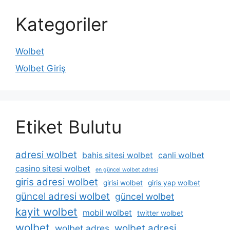
Kategoriler
Wolbet
Wolbet Giriş
Etiket Bulutu
adresi wolbet
bahis sitesi wolbet
canli wolbet
casino sitesi wolbet
en güncel wolbet adresi
giris adresi wolbet
girisi wolbet
giris yap wolbet
güncel adresi wolbet
güncel wolbet
kayit wolbet
mobil wolbet
twitter wolbet
wolbet
wolbet adresi
wolbet adres