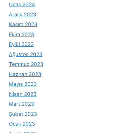
Ocak 2024
Aralık 2023
Kasım 2023
Ekim 2023
Eylül 2023
Ağustos 2023
Temmuz 2023
Haziran 2023
Mayıs 2023
Nisan 2023
Mart 2023
Şubat 2023
Ocak 2023