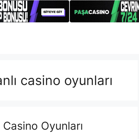
nlı casino oyunları
 Casino Oyunları