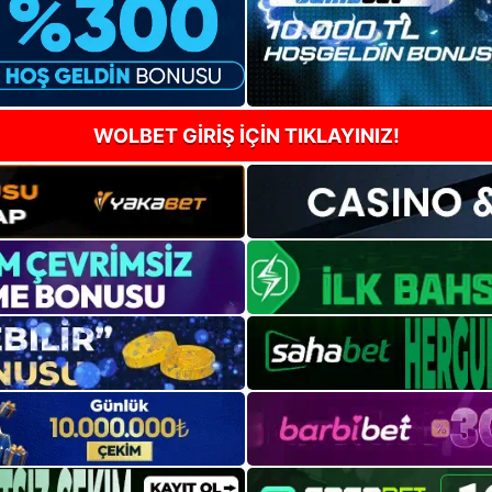
WOLBET GİRİŞ İÇİN TIKLAYINIZ!