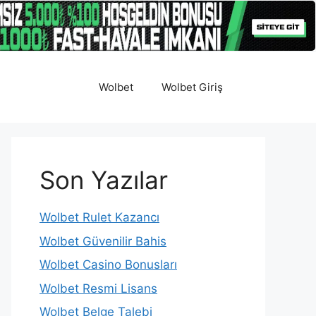
Wolbet
Wolbet Giriş
Son Yazılar
Wolbet Rulet Kazancı
Wolbet Güvenilir Bahis
Wolbet Casino Bonusları
Wolbet Resmi Lisans
Wolbet Belge Talebi