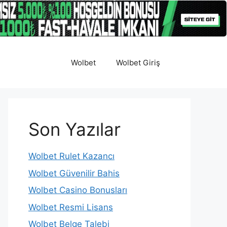
Wolbet
Wolbet Giriş
Son Yazılar
Wolbet Rulet Kazancı
Wolbet Güvenilir Bahis
Wolbet Casino Bonusları
Wolbet Resmi Lisans
Wolbet Belge Talebi