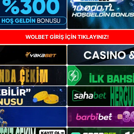
WOLBET GİRİŞ İÇİN TIKLAYINIZ!