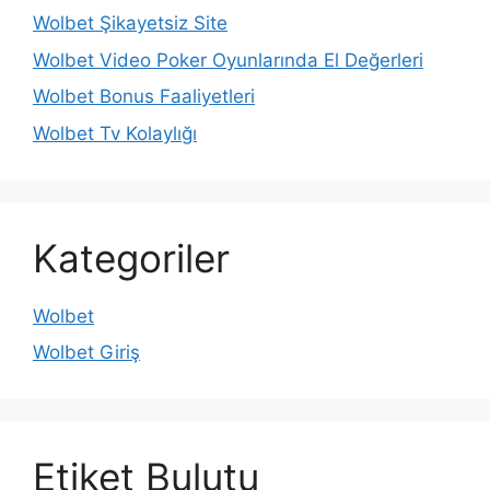
Wolbet Şikayetsiz Site
Wolbet Video Poker Oyunlarında El Değerleri
Wolbet Bonus Faaliyetleri
Wolbet Tv Kolaylığı
Kategoriler
Wolbet
Wolbet Giriş
Etiket Bulutu