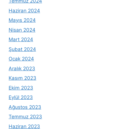
Temmuz 2024
Haziran 2024
Mayıs 2024
Nisan 2024
Mart 2024
Şubat 2024
Ocak 2024
Aralık 2023
Kasım 2023
Ekim 2023
Eylül 2023
Ağustos 2023
Temmuz 2023
Haziran 2023