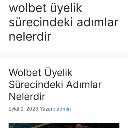
wolbet üyelik
sürecindeki adımlar
nelerdir
Wolbet Üyelik
Sürecindeki Adımlar
Nelerdir
Eylül 2, 2023
Yazarı:
admin