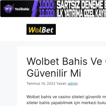
İçeriğe
atla
Wolbet Bahis Ve 
Güvenilir Mi
Temmuz 14, 2022
Yazarı:
admin
Wolbet bahis ve casino siteleri güvenilir mi
siteler bahis yapabilmek için merkezi bulund