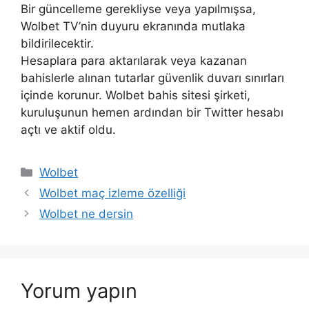
Bir güncelleme gerekliyse veya yapılmışsa,
Wolbet TV’nin duyuru ekranında mutlaka
bildirilecektir.
Hesaplara para aktarılarak veya kazanan
bahislerle alınan tutarlar güvenlik duvarı sınırları
içinde korunur. Wolbet bahis sitesi şirketi,
kuruluşunun hemen ardından bir Twitter hesabı
açtı ve aktif oldu.
Kategoriler
Wolbet
Wolbet maç izleme özelliği
Wolbet ne dersin
Yorum yapın