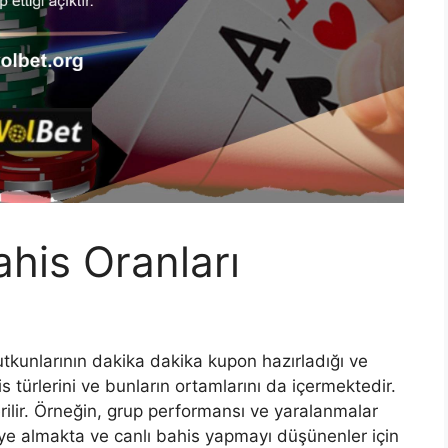
his Oranları
utkunlarının dakika dakika kupon hazırladığı ve
s türlerini ve bunların ortamlarını da içermektedir.
erilir. Örneğin, grup performansı ve yaralanmalar
ddiye almakta ve canlı bahis yapmayı düşünenler için