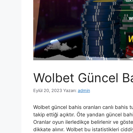
Wolbet Güncel Ba
Eylül 20, 2023
Yazarı:
admin
Wolbet güncel bahis oranları canlı bahis t
takip ettiği açıktır. Öte yandan güncel bahi
Oranlar oyun ilerledikçe belirlenir ve göst
dikkate alınır. Wolbet bu istatistikleri ci