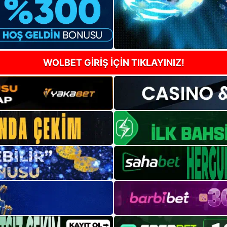
WOLBET GİRİŞ İÇİN TIKLAYINIZ!