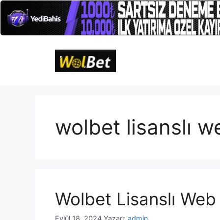
İçeriğe
atla
wolbet lisanslı w
Wolbet Lisanslı Web 
Eylül 18, 2024
Yazarı:
admin