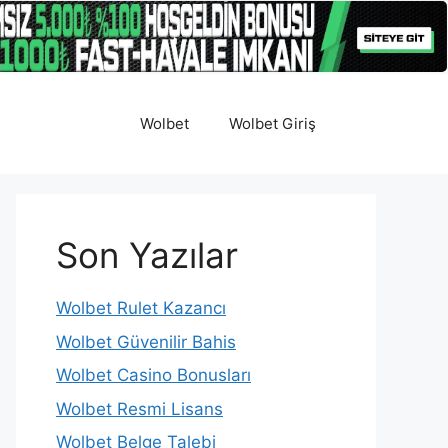
Wolbet
Wolbet Giriş
Son Yazılar
Wolbet Rulet Kazancı
Wolbet Güvenilir Bahis
Wolbet Casino Bonusları
Wolbet Resmi Lisans
Wolbet Belge Talebi