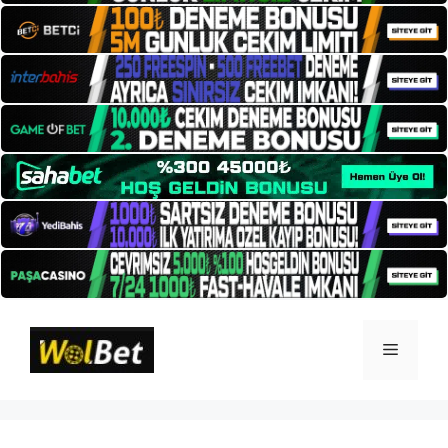
İçeriğe
atla
Menü