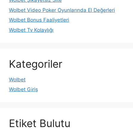
Wolbet Şikayetsiz Site
Wolbet Video Poker Oyunlarında El Değerleri
Wolbet Bonus Faaliyetleri
Wolbet Tv Kolaylığı
Kategoriler
Wolbet
Wolbet Giriş
Etiket Bulutu