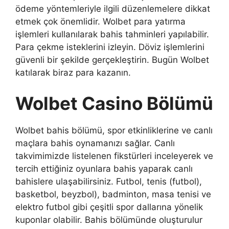
ödeme yöntemleriyle ilgili düzenlemelere dikkat
etmek çok önemlidir. Wolbet para yatırma
işlemleri kullanılarak bahis tahminleri yapılabilir.
Para çekme isteklerini izleyin. Döviz işlemlerini
güvenli bir şekilde gerçekleştirin. Bugün Wolbet
katılarak biraz para kazanın.
Wolbet Casino Bölümü
Wolbet bahis bölümü, spor etkinliklerine ve canlı
maçlara bahis oynamanızı sağlar. Canlı
takvimimizde listelenen fikstürleri inceleyerek ve
tercih ettiğiniz oyunlara bahis yaparak canlı
bahislere ulaşabilirsiniz. Futbol, ​​tenis (futbol),
basketbol, ​​beyzbol), badminton, masa tenisi ve
elektro futbol gibi çeşitli spor dallarına yönelik
kuponlar olabilir. Bahis bölümünde oluşturulur