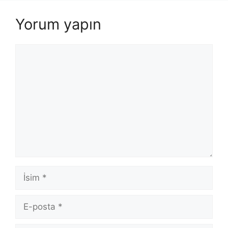
Yorum yapın
Yorum
İsim
E-
posta